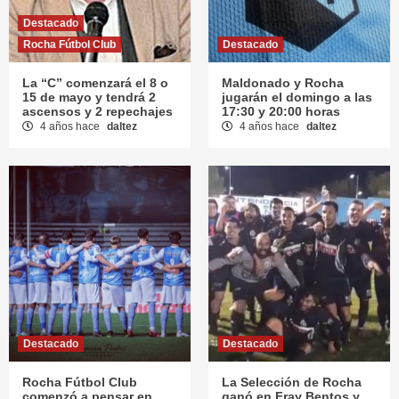
Destacado
Rocha Fútbol Club
Destacado
La “C” comenzará el 8 o
Maldonado y Rocha
15 de mayo y tendrá 2
jugarán el domingo a las
ascensos y 2 repechajes
17:30 y 20:00 horas
4 años hace
daltez
4 años hace
daltez
Destacado
Destacado
Rocha Fútbol Club
La Selección de Rocha
comenzó a pensar en
ganó en Fray Bentos y