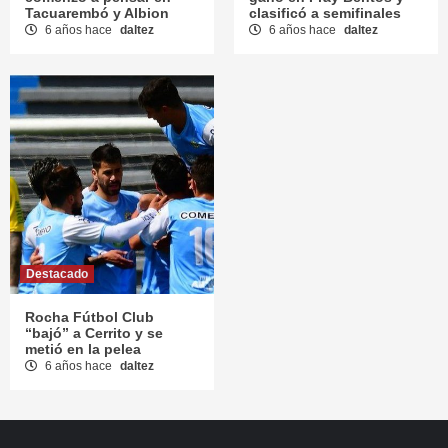
Tacuarembó y Albion
clasificó a semifinales
6 años hace
daltez
6 años hace
daltez
Destacado
Rocha Fútbol Club
“bajó” a Cerrito y se
metió en la pelea
6 años hace
daltez