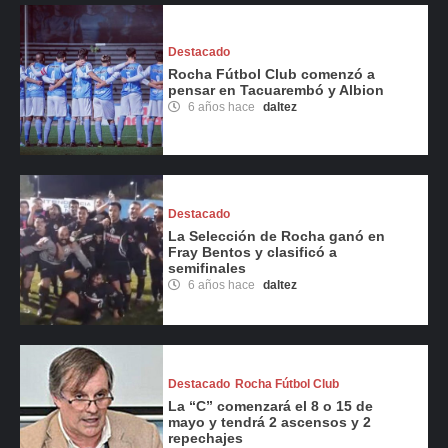
Destacado
Rocha Fútbol Club comenzó a
pensar en Tacuarembó y Albion
6 años hace
daltez
Destacado
La Selección de Rocha ganó en
Fray Bentos y clasificó a
semifinales
6 años hace
daltez
Destacado
Rocha Fútbol Club
La “C” comenzará el 8 o 15 de
mayo y tendrá 2 ascensos y 2
repechajes