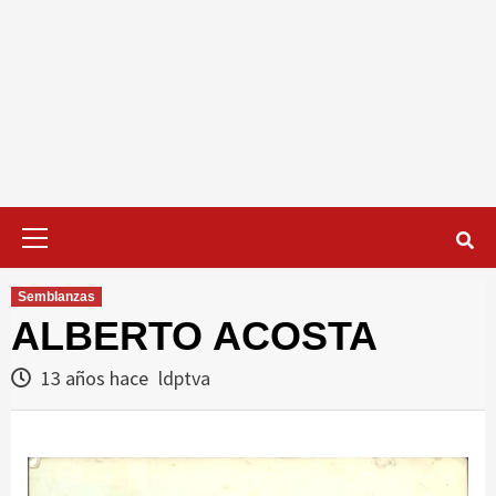
Menú
primario
Semblanzas
ALBERTO ACOSTA
13 años hace
ldptva