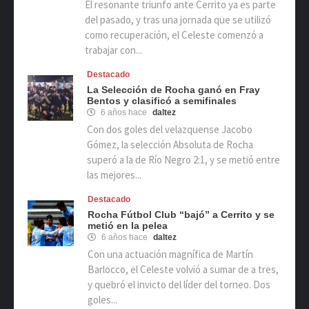
El resonante triunfo ante Cerrito ya es parte
del pasado, y tras una jornada que se utilizó
como recuperación, el Celeste comenzó a
trabajar con...
Destacado
La Selección de Rocha ganó en Fray
Bentos y clasificó a semifinales
6 años hace
daltez
Con dos goles del velazquense Jacobo
Gómez, la selección Absoluta de Rocha
superó a la de Río Negro 2:1, y se metió entre
las mejores...
Destacado
Rocha Fútbol Club “bajó” a Cerrito y se
metió en la pelea
6 años hace
daltez
Con una actuación magnífica de Martín
Barlocco, el Celeste volvió a sumar de a tres,
y quebró el invicto del líder del torneo. Dos
goles...