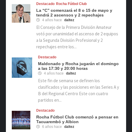
Destacado
Rocha Fútbol Club
La “C” comenzará el 8 o 15 de mayo y
tendrá 2 ascensos y 2 repechajes
4 años hace
daltez
El Consejo de la Primera División Amateur
votó por unanimidad el ascenso de 2 equipos
a la Segunda División Profesional y 2
repechajes entre los...
Destacado
Maldonado y Rocha jugarán el domingo
a las 17:30 y 20:00 horas
4 años hace
daltez
Este fin de semana se definen los
clasificados y las posiciones en las Series A y
B del Regional Centro Este con cuatro
partidos en...
Destacado
Rocha Fútbol Club comenzó a pensar en
Tacuarembó y Albion
6 años hace
daltez