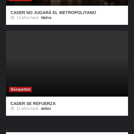
CADER NO JUGARÁ EL METROPOLITANO
12 años hace
ldptva
Básquetbol
CADER SE REFUERZA
12 años hace
daltez