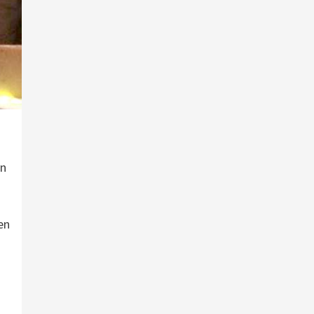
en
en