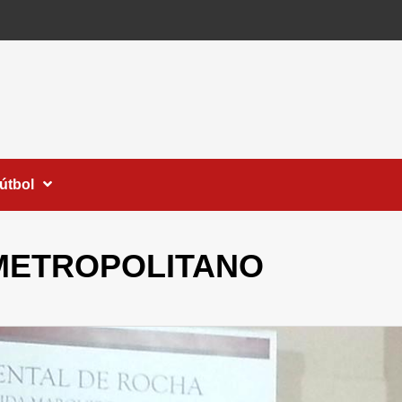
útbol
METROPOLITANO