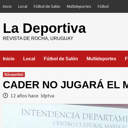
Saltar
Inicio
Local
Fútbol de Salón
Multideportes
Fútbol
al
contenido
La Deportiva
REVISTA DE ROCHA, URUGUAY
Inicio
Local
Fútbol de Salón
Multideportes
F
Básquetbol
CADER NO JUGARÁ EL 
12 años hace
ldptva