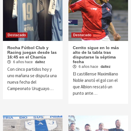
Destacado
Destacado
Rocha Fútbol Club y
Cerrito sigue en lo más
Racing juegan desde las
alto de la tabla tras
16:45 en el Charrúa
disputarse la séptima
fecha
6 años hace
daltez
6 años hace
daltez
Con cinco partidos hoy y
El castillense Maximiliano
uno mañana se disputa una
Noble anotó el gol con el
nueva fecha del
que Albion rescató un
Campeonato Uruguayo…
punto ante…