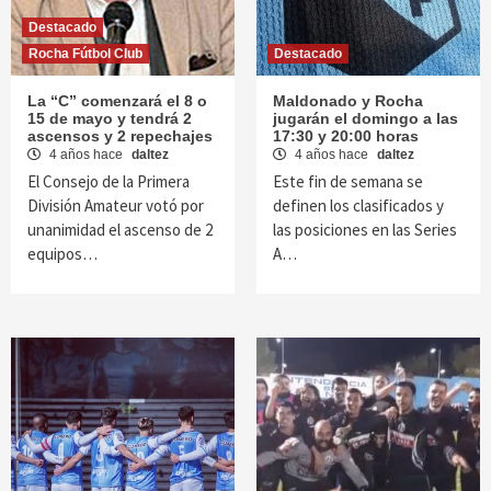
Destacado
Rocha Fútbol Club
Destacado
La “C” comenzará el 8 o
Maldonado y Rocha
15 de mayo y tendrá 2
jugarán el domingo a las
ascensos y 2 repechajes
17:30 y 20:00 horas
4 años hace
daltez
4 años hace
daltez
El Consejo de la Primera
Este fin de semana se
División Amateur votó por
definen los clasificados y
unanimidad el ascenso de 2
las posiciones en las Series
equipos…
A…