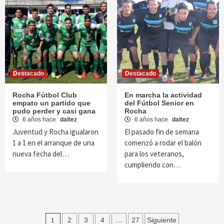
Destacado
Destacado
Rocha Fútbol Club
En marcha la actividad
empato un partido que
del Fútbol Senior en
pudo perder y casi gana
Rocha
6 años hace
daltez
6 años hace
daltez
Juventud y Rocha igualaron
El pasado fin de semana
1 a 1 en el arranque de una
comenzó a rodar el balón
nueva fecha del…
para los veteranos,
cumpliendo con…
Navegación
1
…
2
3
4
27
Siguiente