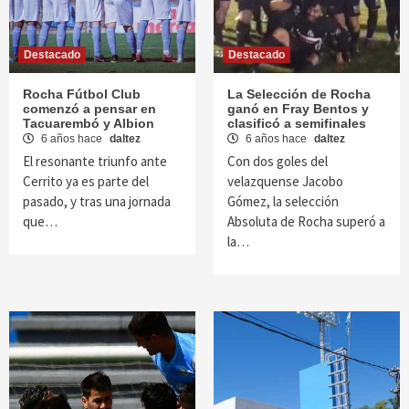
Destacado
Destacado
Rocha Fútbol Club
La Selección de Rocha
comenzó a pensar en
ganó en Fray Bentos y
Tacuarembó y Albion
clasificó a semifinales
6 años hace
daltez
6 años hace
daltez
El resonante triunfo ante
Con dos goles del
Cerrito ya es parte del
velazquense Jacobo
pasado, y tras una jornada
Gómez, la selección
que…
Absoluta de Rocha superó a
la…