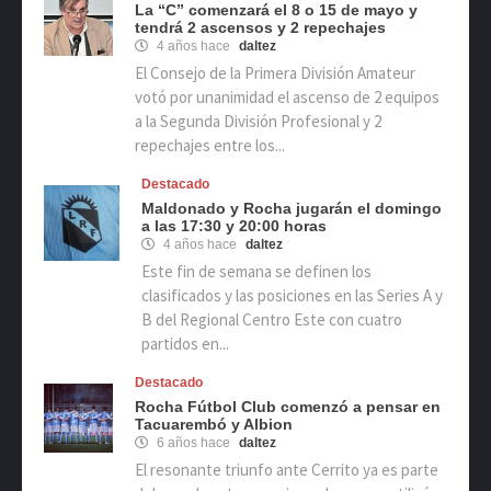
La “C” comenzará el 8 o 15 de mayo y
tendrá 2 ascensos y 2 repechajes
4 años hace
daltez
El Consejo de la Primera División Amateur
votó por unanimidad el ascenso de 2 equipos
a la Segunda División Profesional y 2
repechajes entre los...
Destacado
Maldonado y Rocha jugarán el domingo
a las 17:30 y 20:00 horas
4 años hace
daltez
Este fin de semana se definen los
clasificados y las posiciones en las Series A y
B del Regional Centro Este con cuatro
partidos en...
Destacado
Rocha Fútbol Club comenzó a pensar en
Tacuarembó y Albion
6 años hace
daltez
El resonante triunfo ante Cerrito ya es parte