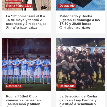
Destacado
Rocha Fútbol Club
Destacado
La “C” comenzará el 8 o
Maldonado y Rocha
15 de mayo y tendrá 2
jugarán el domingo a las
ascensos y 2 repechajes
17:30 y 20:00 horas
4 años hace
daltez
4 años hace
daltez
Destacado
Destacado
Rocha Fútbol Club
La Selección de Rocha
comenzó a pensar en
ganó en Fray Bentos y
Tacuarembó y Albion
clasificó a semifinales