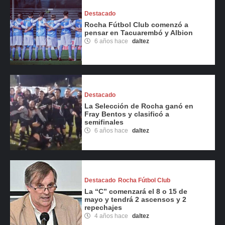
Destacado
Rocha Fútbol Club comenzó a
pensar en Tacuarembó y Albion
6 años hace
daltez
Destacado
La Selección de Rocha ganó en
Fray Bentos y clasificó a
semifinales
6 años hace
daltez
Destacado
Rocha Fútbol Club
La “C” comenzará el 8 o 15 de
mayo y tendrá 2 ascensos y 2
repechajes
4 años hace
daltez