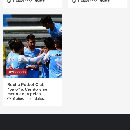
6 años hace
daltez
6 años hace
daltez
Destacado
Rocha Fútbol Club
“bajó” a Cerrito y se
metió en la pelea
6 años hace
daltez