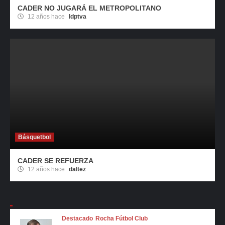
CADER NO JUGARÁ EL METROPOLITANO
12 años hace
ldptva
Básquetbol
CADER SE REFUERZA
12 años hace
daltez
Destacado
Rocha Fútbol Club