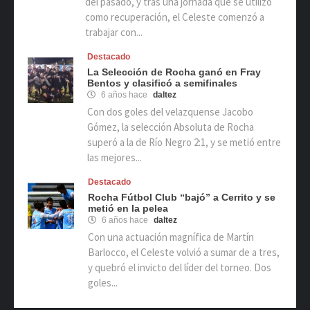
del pasado, y tras una jornada que se utilizó
como recuperación, el Celeste comenzó a
trabajar con...
Destacado
La Selección de Rocha ganó en Fray
Bentos y clasificó a semifinales
6 años hace
daltez
Con dos goles del velazquense Jacobo
Gómez, la selección Absoluta de Rocha
superó a la de Río Negro 2:1, y se metió entre
las mejores...
Destacado
Rocha Fútbol Club “bajó” a Cerrito y se
metió en la pelea
6 años hace
daltez
Con una actuación magnífica de Martín
Barlocco, el Celeste volvió a sumar de a tres,
y quebró el invicto del líder del torneo. Dos
goles...