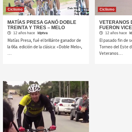
Ciclismo
Ciclismo
MATÍAS PRESA GANÓ DOBLE
VETERANOS 
TREINTA Y TRES – MELO
FUERON VIC
12 años hace
ldptva
12 años hace
l
Matías Presa, fué el brillánte ganador de
El pasado fin de s
la 66a. edición de la clásica: «Doble Melo»,
Torneo del Este d
…
Veteranos…