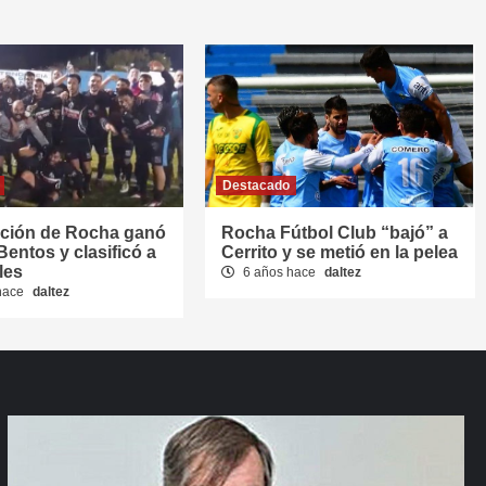
Destacado
cción de Rocha ganó
Rocha Fútbol Club “bajó” a
Bentos y clasificó a
Cerrito y se metió en la pelea
les
6 años hace
daltez
hace
daltez