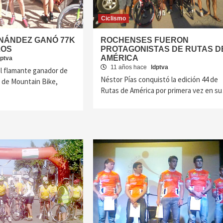
Ciclismo
NÁNDEZ GANÓ 77K
ROCHENSES FUERON
LOS
PROTAGONISTAS DE RUTAS D
AMÉRICA
dptva
11 años hace
ldptva
l flamante ganador de
Néstor Pías conquistó la edición 44 de
s de Mountain Bike,
Rutas de América por primera vez en s