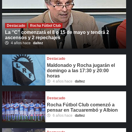
Destacado
Rocha Fútbol Club
La “C” comenzará el 8 o 15 de mayo y tendrá 2
ascensos y 2 repechajes
4 años hace
daltez
Destacado
Maldonado y Rocha jugarán el
domingo a las 17:30 y 20:00
horas
4 años hace
daltez
Destacado
Rocha Fútbol Club comenzó a
pensar en Tacuarembó y Albion
6 años hace
daltez