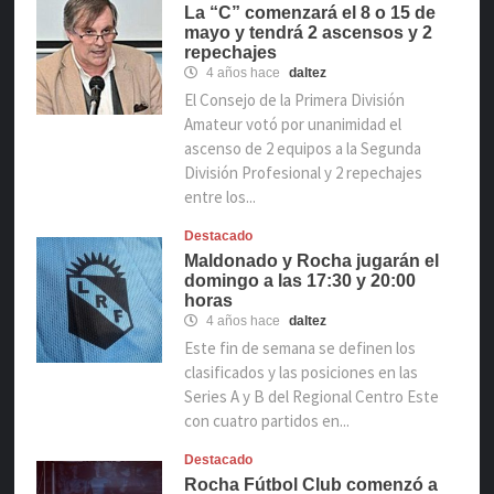
La “C” comenzará el 8 o 15 de
mayo y tendrá 2 ascensos y 2
repechajes
4 años hace
daltez
El Consejo de la Primera División
Amateur votó por unanimidad el
ascenso de 2 equipos a la Segunda
División Profesional y 2 repechajes
entre los...
Destacado
Maldonado y Rocha jugarán el
domingo a las 17:30 y 20:00
horas
4 años hace
daltez
Este fin de semana se definen los
clasificados y las posiciones en las
Series A y B del Regional Centro Este
con cuatro partidos en...
Destacado
Rocha Fútbol Club comenzó a