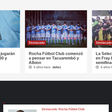
Destacado
Destacado
jugarán
Rocha Fútbol Club comenzó
La Sele
30 y
a pensar en Tacuarembó y
en Fray 
Albion
semifina
6 años hace
daltez
6 años 
Destacado
Rocha Fútbol Club