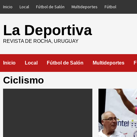
Saltar
Inicio
Local
Fútbol de Salón
Multideportes
Fútbol
al
contenido
La Deportiva
REVISTA DE ROCHA, URUGUAY
Inicio
Local
Fútbol de Salón
Multideportes
F
Ciclismo