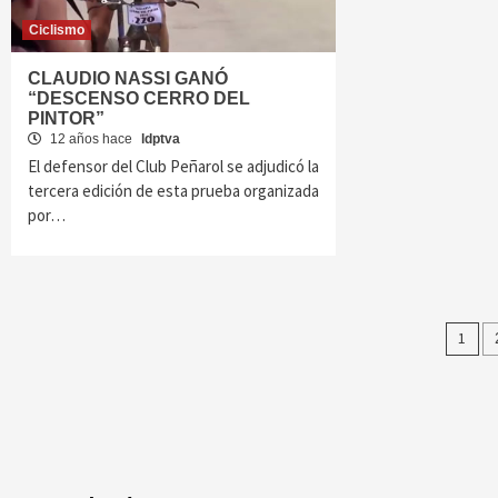
Ciclismo
CLAUDIO NASSI GANÓ
“DESCENSO CERRO DEL
PINTOR”
12 años hace
ldptva
El defensor del Club Peñarol se adjudicó la
tercera edición de esta prueba organizada
por…
Na
1
de
ent