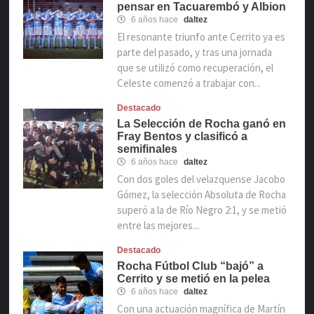
pensar en Tacuarembó y Albion
6 años hace
daltez
El resonante triunfo ante Cerrito ya es
parte del pasado, y tras una jornada
que se utilizó como recuperación, el
Celeste comenzó a trabajar con...
Destacado
La Selección de Rocha ganó en
Fray Bentos y clasificó a
semifinales
6 años hace
daltez
Con dos goles del velazquense Jacobo
Gómez, la selección Absoluta de Rocha
superó a la de Río Negro 2:1, y se metió
entre las mejores...
Destacado
Rocha Fútbol Club “bajó” a
Cerrito y se metió en la pelea
6 años hace
daltez
Con una actuación magnífica de Martín