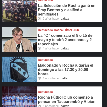
Destacado
La Selección de Rocha ganó en
Fray Bentos y clasificó a
semifinales
6 años hace
daltez
Destacado
Rocha Fútbol Club
La “C” comenzará el 8 o 15 de
mayo y tendrá 2 ascensos y 2
repechajes
4 años hace
daltez
Destacado
Maldonado y Rocha jugarán el
domingo a las 17:30 y 20:00
horas
4 años hace
daltez
Destacado
Rocha Fútbol Club comenzó a
pensar en Tacuarembó y Albion
6 años hace
daltez