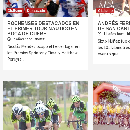
Ciclismo
Destacado
Ciclismo
ROCHENSES DESTACADOS EN
ANDRÉS FER
EL PRIMER TOUR NÁUTICO EN
DE SAN CAR
BOCA DE CUFRE
11 años hace
l
7 años hace
daltez
Sixto Núñez fue e
Nicolás Méndez ocupó el tercer lugar en
los 101 kilómetro
los Premios Sprinter y Cima, y Matthew
evento que…
Pereyra…