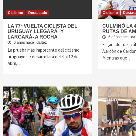
Ciclismo
Destacado
Ciclismo
Destac
LA 77ª VUELTA CICLISTA DEL
CULMINÓ LA 4
URUGUAY LLEGARÁ -Y
RUTAS DE A
LARGARÁ- A ROCHA
6 años hace
da
6 años hace
daltez
El ganador de la 
La prueba más importante del ciclismo
Alarcón de Cardo
uruguayo se desarrollará del 3 al 12 de
Mientras que…
Abril,…