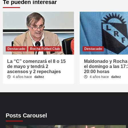
Te pueden interesar
Destacado
Rocha Fútbol Club
Destacado
La “C” comenzará el 8 o 15
Maldonado y Rocha 
de mayo y tendrá 2
el domingo a las 17:
ascensos y 2 repechajes
20:00 horas
4 años hace
daltez
4 años hace
daltez
Posts Carousel