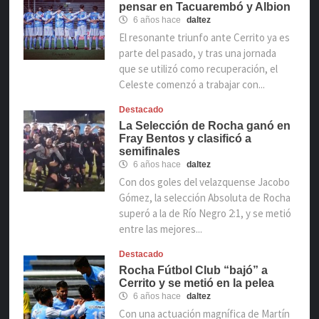
pensar en Tacuarembó y Albion
6 años hace
daltez
El resonante triunfo ante Cerrito ya es
parte del pasado, y tras una jornada
que se utilizó como recuperación, el
Celeste comenzó a trabajar con...
Destacado
La Selección de Rocha ganó en
Fray Bentos y clasificó a
semifinales
6 años hace
daltez
Con dos goles del velazquense Jacobo
Gómez, la selección Absoluta de Rocha
superó a la de Río Negro 2:1, y se metió
entre las mejores...
Destacado
Rocha Fútbol Club “bajó” a
Cerrito y se metió en la pelea
6 años hace
daltez
Con una actuación magnífica de Martín