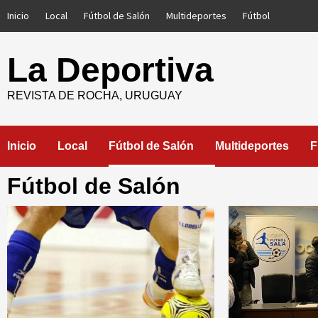
Saltar
Inicio
Local
Fútbol de Salón
Multideportes
Fútbol
al
contenido
La Deportiva
REVISTA DE ROCHA, URUGUAY
Inicio
Local
Fútbol de Salón
Multideportes
F
Fútbol de Salón