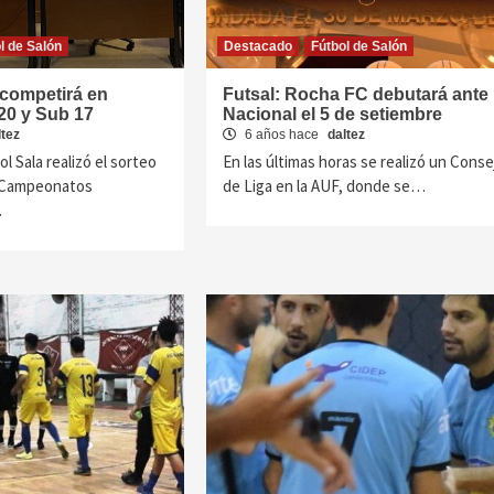
l de Salón
Destacado
Fútbol de Salón
 competirá en
Futsal: Rocha FC debutará ante
20 y Sub 17
Nacional el 5 de setiembre
ltez
6 años hace
daltez
l Sala realizó el sorteo
En las últimas horas se realizó un Conse
s Campeonatos
de Liga en la AUF, donde se…
…