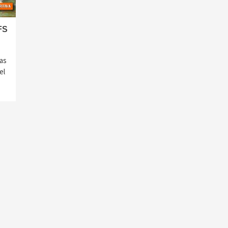
FS
as
el