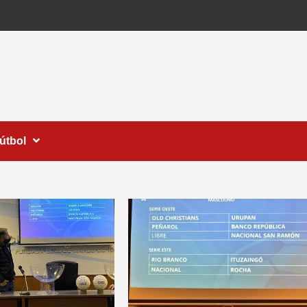
útbol