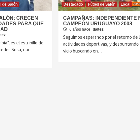
l de Salón
Destacado
Fútbol de Salón
Local
SALÓN: CRECEN
CAMPAÑAS: INDEPENDIENTE 
IDADES PARA QUE
CAMPEÓN URUGUAYO 2008
DAD
6 años hace
daltez
ltez
Seguimos esperando por el retorno de l
ia”, es el estribillo de
actividades deportivas, y despuntando 
rcedes Sosa, que
vicio buscando en…
…