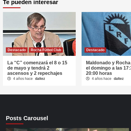
Te pueden interesar
Destacado
Rocha Fútbol Club
Destacado
La “C” comenzará el 8 o 15
Maldonado y Rocha 
de mayo y tendrá 2
el domingo a las 17:
ascensos y 2 repechajes
20:00 horas
4 años hace
daltez
4 años hace
daltez
Posts Carousel