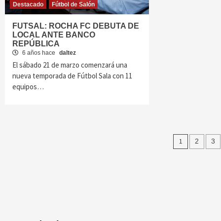
Destacado
Fútbol de Salón
FUTSAL: ROCHA FC DEBUTA DE
LOCAL ANTE BANCO
REPÚBLICA
6 años hace
daltez
El sábado 21 de marzo comenzará una
nueva temporada de Fútbol Sala con 11
equipos…
Naveg
1
2
3
de
entrad