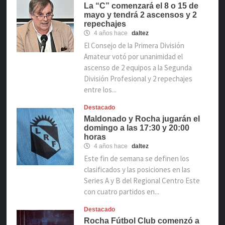
La “C” comenzará el 8 o 15 de
mayo y tendrá 2 ascensos y 2
repechajes
4 años hace
daltez
El Consejo de la Primera División
Amateur votó por unanimidad el
ascenso de 2 equipos a la Segunda
División Profesional y 2 repechajes
entre los...
Destacado
Maldonado y Rocha jugarán el
domingo a las 17:30 y 20:00
horas
4 años hace
daltez
Este fin de semana se definen los
clasificados y las posiciones en las
Series A y B del Regional Centro Este
con cuatro partidos en...
Destacado
Rocha Fútbol Club comenzó a