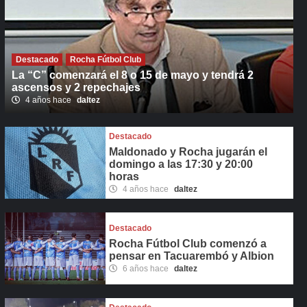
Destacado
Rocha Fútbol Club
La “C” comenzará el 8 o 15 de mayo y tendrá 2
ascensos y 2 repechajes
4 años hace
daltez
Destacado
Maldonado y Rocha jugarán el
domingo a las 17:30 y 20:00
horas
4 años hace
daltez
Destacado
Rocha Fútbol Club comenzó a
pensar en Tacuarembó y Albion
6 años hace
daltez