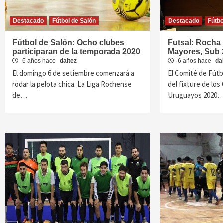
Destacado
Fútbol de Salón
Destacado
Fútbo
Fútbol de Salón: Ocho clubes
Futsal: Rocha
participaran de la temporada 2020
Mayores, Sub 
6 años hace
daltez
6 años hace
da
El domingo 6 de setiembre comenzará a
El Comité de Fútbo
rodar la pelota chica. La Liga Rochense
del fixture de lo
de…
Uruguayos 2020