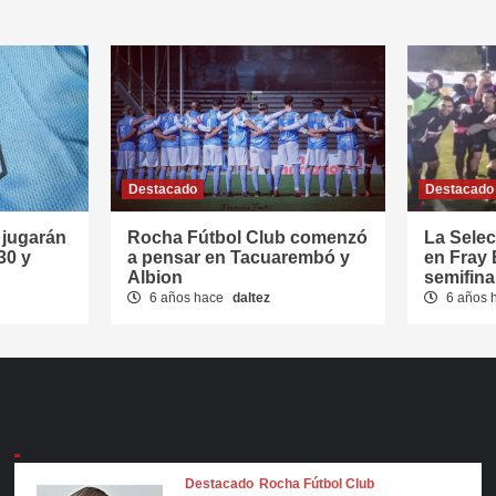
Destacado
Destacado
jugarán
Rocha Fútbol Club comenzó
La Sele
30 y
a pensar en Tacuarembó y
en Fray 
Albion
semifina
6 años hace
daltez
6 años 
Destacado
Rocha Fútbol Club