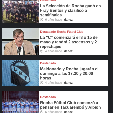
Destacado
La Selección de Rocha ganó en
Fray Bentos y clasificó a
semifinales
6 años hace
daltez
Destacado
Rocha Fútbol Club
La “C” comenzará el 8 o 15 de
mayo y tendrá 2 ascensos y 2
repechajes
4 años hace
daltez
Destacado
Maldonado y Rocha jugarán el
domingo a las 17:30 y 20:00
horas
4 años hace
daltez
Destacado
Rocha Fútbol Club comenzó a
pensar en Tacuarembó y Albion
6 años hace
daltez