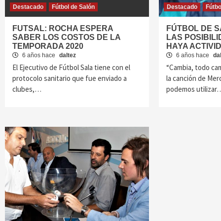
Destacado
Fútbol de Salón
Destacado
Fútbo
FUTSAL: ROCHA ESPERA
FÚTBOL DE 
SABER LOS COSTOS DE LA
LAS POSIBIL
TEMPORADA 2020
HAYA ACTIVI
6 años hace
daltez
6 años hace
da
El Ejecutivo de Fútbol Sala tiene con el
“Cambia, todo camb
protocolo sanitario que fue enviado a
la canción de Me
clubes,…
podemos utilizar