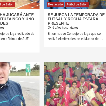
l de Salón
Destacado
Fútbol de Salón
CHA JUGARÁ ANTE
SE JUEGA LA TEMPORADA DE
 ITUZAINGÓ Y UNO
FUTSAL Y ROCHA ESTARÁ
NDES
PRESENTE
ltez
6 años hace
daltez
jo de Liga realizado de
En un nuevo Consejo de Liga que se
 en oficinas de AUF
realizó el miércoles en el Museo del…