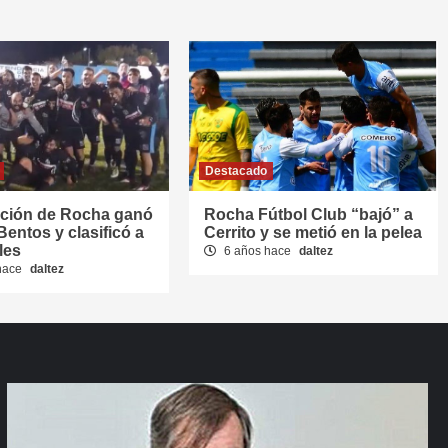
Destacado
cción de Rocha ganó
Rocha Fútbol Club “bajó” a
Bentos y clasificó a
Cerrito y se metió en la pelea
les
6 años hace
daltez
hace
daltez