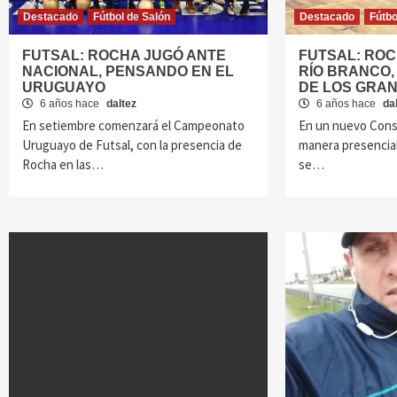
Destacado
Fútbol de Salón
Destacado
Fútbo
FUTSAL: ROCHA JUGÓ ANTE
FUTSAL: RO
NACIONAL, PENSANDO EN EL
RÍO BRANCO,
URUGUAYO
DE LOS GRA
6 años hace
daltez
6 años hace
da
En setiembre comenzará el Campeonato
En un nuevo Conse
Uruguayo de Futsal, con la presencia de
manera presencial
Rocha en las…
se…