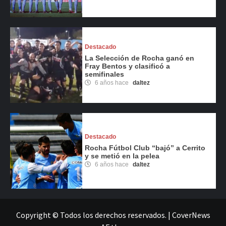
Destacado
La Selección de Rocha ganó en
Fray Bentos y clasificó a
semifinales
6 años hace
daltez
Destacado
Rocha Fútbol Club “bajó” a Cerrito
y se metió en la pelea
6 años hace
daltez
Copyright © Todos los derechos reservados.
|
CoverNews