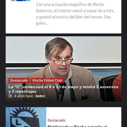
Con una actuación magnífica de Martín
Barlocco, el Celeste volvió a sumar de a tres,
y quebró el invicto del líder del torneo. Dos
goles...
Destacado
Rocha Fútbol Club
La “C” comenzará el 8 o 15 de mayo y tendrá 2 ascensos
y 2 repechajes
4 años hace
daltez
Destacado
Maldonado y Rocha jugarán el