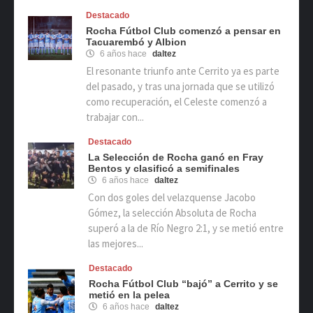
Destacado
Rocha Fútbol Club comenzó a pensar en
Tacuarembó y Albion
6 años hace
daltez
El resonante triunfo ante Cerrito ya es parte
del pasado, y tras una jornada que se utilizó
como recuperación, el Celeste comenzó a
trabajar con...
Destacado
La Selección de Rocha ganó en Fray
Bentos y clasificó a semifinales
6 años hace
daltez
Con dos goles del velazquense Jacobo
Gómez, la selección Absoluta de Rocha
superó a la de Río Negro 2:1, y se metió entre
las mejores...
Destacado
Rocha Fútbol Club “bajó” a Cerrito y se
metió en la pelea
6 años hace
daltez