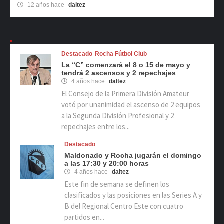
12 años hace
daltez
Destacado
Rocha Fútbol Club
La “C” comenzará el 8 o 15 de mayo y
tendrá 2 ascensos y 2 repechajes
4 años hace
daltez
El Consejo de la Primera División Amateur
votó por unanimidad el ascenso de 2 equipos
a la Segunda División Profesional y 2
repechajes entre los...
Destacado
Maldonado y Rocha jugarán el domingo
a las 17:30 y 20:00 horas
4 años hace
daltez
Este fin de semana se definen los
clasificados y las posiciones en las Series A y
B del Regional Centro Este con cuatro
partidos en...