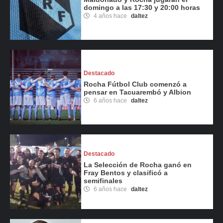
domingo a las 17:30 y 20:00 horas
4 años hace
daltez
Destacado
Rocha Fútbol Club comenzó a
pensar en Tacuarembó y Albion
6 años hace
daltez
Destacado
La Selección de Rocha ganó en
Fray Bentos y clasificó a
semifinales
6 años hace
daltez