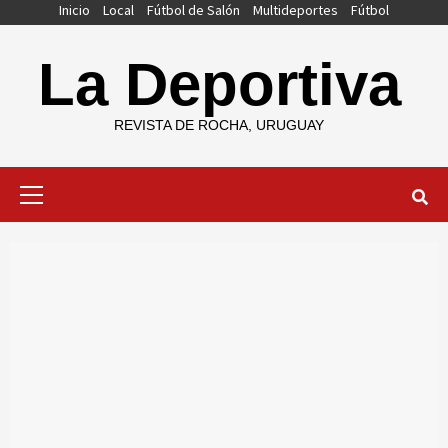
Saltar
Inicio
Local
Fútbol de Salón
Multideportes
Fútbol
al
contenido
La Deportiva
REVISTA DE ROCHA, URUGUAY
Menú
primario