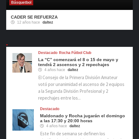
Básquetbol
CADER SE REFUERZA
12 años hace
daltez
Destacado
Rocha Fútbol Club
La “C” comenzará el 8 o 15 de mayo y
tendrá 2 ascensos y 2 repechajes
4 años hace
daltez
El Consejo de la Primera División Amateur
votó por unanimidad el ascenso de 2 equipos
a la Segunda División Profesional y 2
repechajes entre los...
Destacado
Maldonado y Rocha jugarán el domingo
a las 17:30 y 20:00 horas
4 años hace
daltez
Este fin de semana se definen los