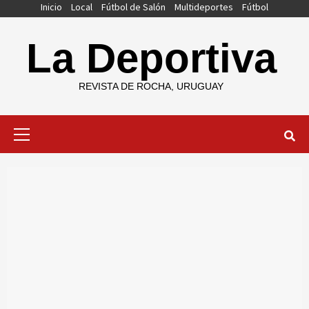
Saltar
Inicio
Local
Fútbol de Salón
Multideportes
Fútbol
al
contenido
La Deportiva
REVISTA DE ROCHA, URUGUAY
Menú
primario