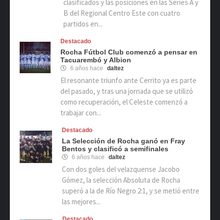
clasificados y las posiciones en las Series A y
B del Regional Centro Este con cuatro
partidos en...
Destacado
Rocha Fútbol Club comenzó a pensar en
Tacuarembó y Albion
6 años hace
daltez
El resonante triunfo ante Cerrito ya es parte
del pasado, y tras una jornada que se utilizó
como recuperación, el Celeste comenzó a
trabajar con...
Destacado
La Selección de Rocha ganó en Fray
Bentos y clasificó a semifinales
6 años hace
daltez
Con dos goles del velazquense Jacobo
Gómez, la selección Absoluta de Rocha
superó a la de Río Negro 2:1, y se metió entre
las mejores...
Destacado