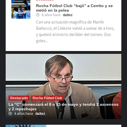
Rocha Fútbol Club “bajó” a Cerrito y se
metió en la pelea
6 años hace
daltez
Con una actuación magnífica de Martín
Barlocco, el Celeste volvió a sumar de a tres,
y quebró el invicto del líder del torneo. Dos
goles...
Destacado
Rocha Fútbol Club
La “C” comenzará el 8 o 15 de mayo y tendrá 2 ascensos
y 2 repechajes
4 años hace
daltez