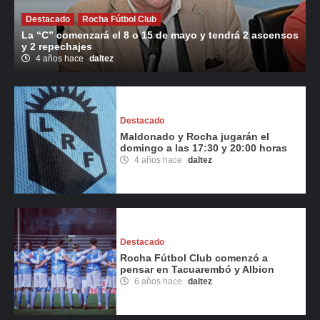
Destacado
Rocha Fútbol Club
La “C” comenzará el 8 o 15 de mayo y tendrá 2 ascensos
y 2 repechajes
4 años hace
daltez
Destacado
Maldonado y Rocha jugarán el
domingo a las 17:30 y 20:00 horas
4 años hace
daltez
Destacado
Rocha Fútbol Club comenzó a
pensar en Tacuarembó y Albion
6 años hace
daltez