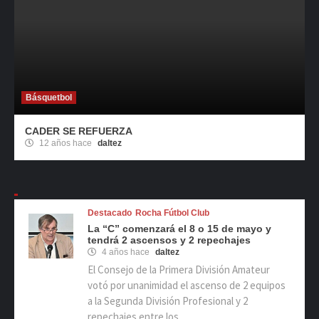
Básquetbol
CADER SE REFUERZA
12 años hace
daltez
Destacado
Rocha Fútbol Club
La “C” comenzará el 8 o 15 de mayo y
tendrá 2 ascensos y 2 repechajes
4 años hace
daltez
El Consejo de la Primera División Amateur
votó por unanimidad el ascenso de 2 equipos
a la Segunda División Profesional y 2
repechajes entre los...