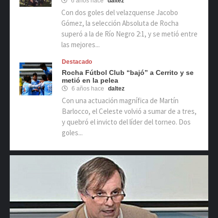
6 años hace
daltez
Con dos goles del velazquense Jacobo
Gómez, la selección Absoluta de Rocha
superó a la de Río Negro 2:1, y se metió entre
las mejores...
Destacado
Rocha Fútbol Club “bajó” a Cerrito y se
metió en la pelea
6 años hace
daltez
Con una actuación magnífica de Martín
Barlocco, el Celeste volvió a sumar de a tres,
y quebró el invicto del líder del torneo. Dos
goles...