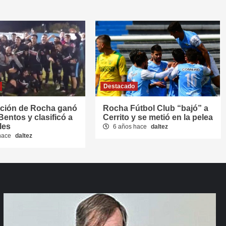
Destacado
cción de Rocha ganó
Rocha Fútbol Club “bajó” a
Bentos y clasificó a
Cerrito y se metió en la pelea
les
6 años hace
daltez
hace
daltez