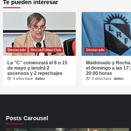
Te pueden interesar
Destacado
Rocha Fútbol Club
Destacado
La “C” comenzará el 8 o 15
Maldonado y Rocha 
de mayo y tendrá 2
el domingo a las 17:
ascensos y 2 repechajes
20:00 horas
4 años hace
daltez
4 años hace
daltez
Posts Carousel