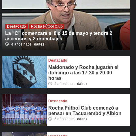
Destacado
Rocha Fútbol Club
La “C” comenzará el 8 o 15 de mayo y tendrá 2
ascensos y 2 repechajes
4 años hace
daltez
Destacado
Maldonado y Rocha jugarán el
domingo a las 17:30 y 20:00
horas
4 años hace
daltez
Destacado
Rocha Fútbol Club comenzó a
pensar en Tacuarembó y Albion
6 años hace
daltez