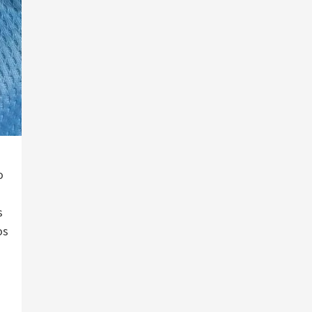
o
s
os