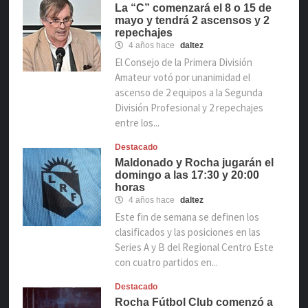
La “C” comenzará el 8 o 15 de
mayo y tendrá 2 ascensos y 2
repechajes
4 años hace
daltez
El Consejo de la Primera División
Amateur votó por unanimidad el
ascenso de 2 equipos a la Segunda
División Profesional y 2 repechajes
entre los...
Destacado
Maldonado y Rocha jugarán el
domingo a las 17:30 y 20:00
horas
4 años hace
daltez
Este fin de semana se definen los
clasificados y las posiciones en las
Series A y B del Regional Centro Este
con cuatro partidos en...
Destacado
Rocha Fútbol Club comenzó a