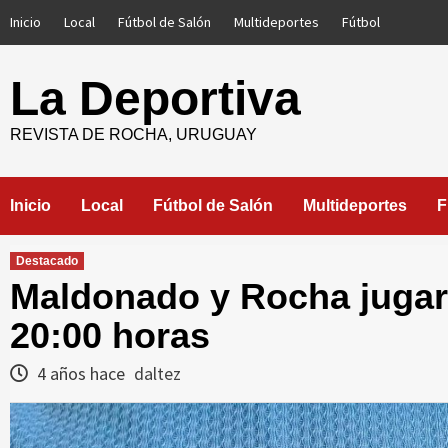
Saltar
Inicio
Local
Fútbol de Salón
Multideportes
Fútbol
al
contenido
La Deportiva
REVISTA DE ROCHA, URUGUAY
Inicio
Local
Fútbol de Salón
Multideportes
F
Destacado
Maldonado y Rocha jugará
20:00 horas
4 años hace
daltez