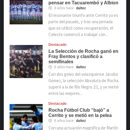
pensar en Tacuarembó y Albion
6 años hace
daltez
El resonante triunfo ante Cerrito ya es
parte del pasado, y tras una jornada
que se utilizó como recuperación, el
Celeste comenzó a trabajar con...
Destacado
La Selección de Rocha ganó en
Fray Bentos y clasificó a
semifinales
6 años hace
daltez
Con dos goles del velazquense Jacobo
Gómez, la selección Absoluta de Rocha
superó a la de Río Negro 2:1, y se metió
entre las mejores...
Destacado
Rocha Fútbol Club “bajó” a
Cerrito y se metió en la pelea
6 años hace
daltez
Con una actuación magnífica de Martín