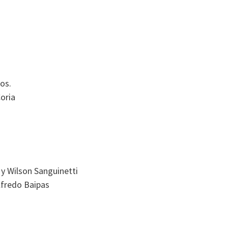
mos.
oria
 y Wilson Sanguinetti
lfredo Baipas