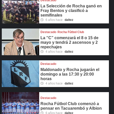
Destacado
La Selección de Rocha ganó en
Fray Bentos y clasificó a
semifinales
6 años hace
daltez
Destacado
Rocha Fútbol Club
La “C” comenzará el 8 o 15 de
mayo y tendrá 2 ascensos y 2
repechajes
4 años hace
daltez
Destacado
Maldonado y Rocha jugarán el
domingo a las 17:30 y 20:00
horas
4 años hace
daltez
Destacado
Rocha Fútbol Club comenzó a
pensar en Tacuarembó y Albion
6 años hace
daltez