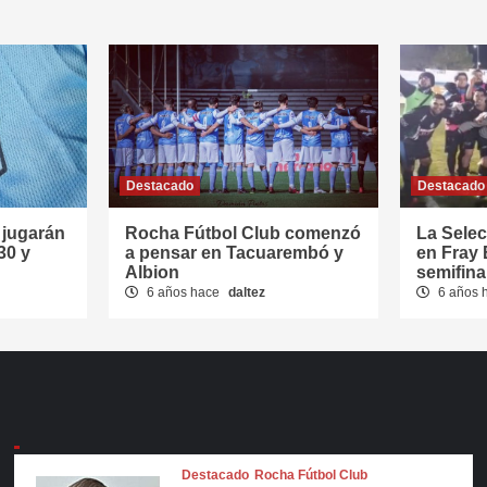
Destacado
Destacado
jugarán
Rocha Fútbol Club comenzó
La Sele
30 y
a pensar en Tacuarembó y
en Fray 
Albion
semifina
6 años hace
daltez
6 años 
Destacado
Rocha Fútbol Club