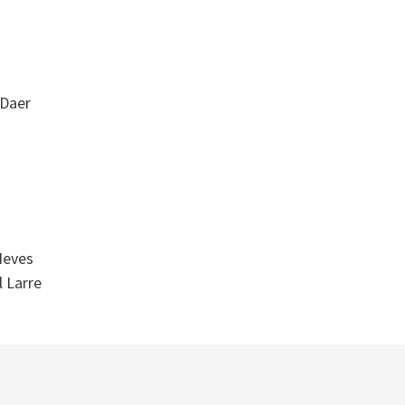
 Daer
s
Neves
 Larre