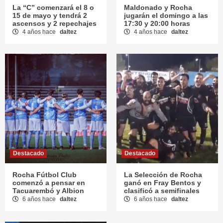
La “C” comenzará el 8 o
Maldonado y Rocha
15 de mayo y tendrá 2
jugarán el domingo a las
ascensos y 2 repechajes
17:30 y 20:00 horas
4 años hace
daltez
4 años hace
daltez
Destacado
Destacado
Rocha Fútbol Club
La Selección de Rocha
comenzó a pensar en
ganó en Fray Bentos y
Tacuarembó y Albion
clasificó a semifinales
6 años hace
daltez
6 años hace
daltez