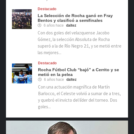
Destacado
La Selección de Rocha ganó en Fray
Bentos y clasificó a semifinales
6 años hace
daltez
Con dos goles del velazquense Jacobo
Gómez, la selección Absoluta de Rocha
superó a la de Río Negro 2:1, y se metió entre
las mejores...
Destacado
Rocha Fútbol Club “bajó” a Cerrito y se
metió en la pelea
6 años hace
daltez
Con una actuación magnífica de Martín
Barlocco, el Celeste volvió a sumar de a tres,
y quebró el invicto del líder del torneo. Dos
goles...