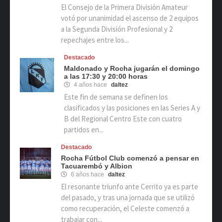
El Consejo de la Primera División Amateur
votó por unanimidad el ascenso de 2 equipos
a la Segunda División Profesional y 2
repechajes entre los...
Destacado
Maldonado y Rocha jugarán el domingo
a las 17:30 y 20:00 horas
4 años hace
daltez
Este fin de semana se definen los
clasificados y las posiciones en las Series A y
B del Regional Centro Este con cuatro
partidos en...
Destacado
Rocha Fútbol Club comenzó a pensar en
Tacuarembó y Albion
6 años hace
daltez
El resonante triunfo ante Cerrito ya es parte
del pasado, y tras una jornada que se utilizó
como recuperación, el Celeste comenzó a
trabajar con...