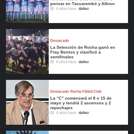
pensar en Tacuarembó y Albion
6 años hace
daltez
Destacado
La Selección de Rocha ganó en
Fray Bentos y clasificó a
semifinales
6 años hace
daltez
Destacado
Rocha Fútbol Club
La “C” comenzará el 8 o 15 de
mayo y tendrá 2 ascensos y 2
repechajes
4 años hace
daltez