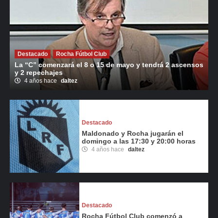
Destacado
Rocha Fútbol Club
La “C” comenzará el 8 o 15 de mayo y tendrá 2 ascensos
y 2 repechajes
4 años hace
daltez
Destacado
Maldonado y Rocha jugarán el
domingo a las 17:30 y 20:00 horas
4 años hace
daltez
Destacado
Rocha Fútbol Club comenzó a