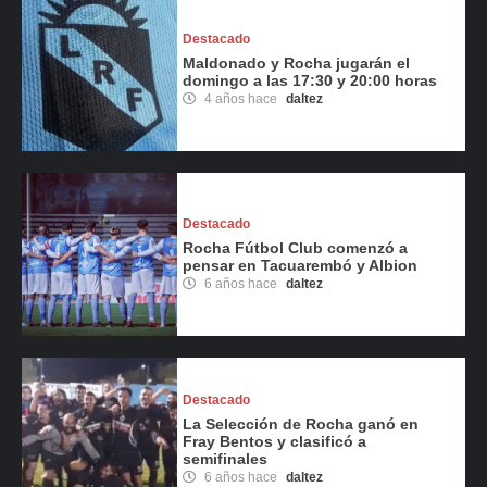
Destacado
Maldonado y Rocha jugarán el
domingo a las 17:30 y 20:00 horas
4 años hace
daltez
Destacado
Rocha Fútbol Club comenzó a
pensar en Tacuarembó y Albion
6 años hace
daltez
Destacado
La Selección de Rocha ganó en
Fray Bentos y clasificó a
semifinales
6 años hace
daltez