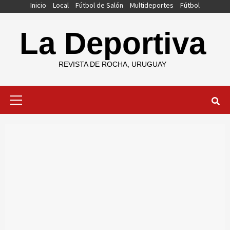
Saltar
Inicio
Local
Fútbol de Salón
Multideportes
Fútbol
al
contenido
La Deportiva
REVISTA DE ROCHA, URUGUAY
Menú
primario