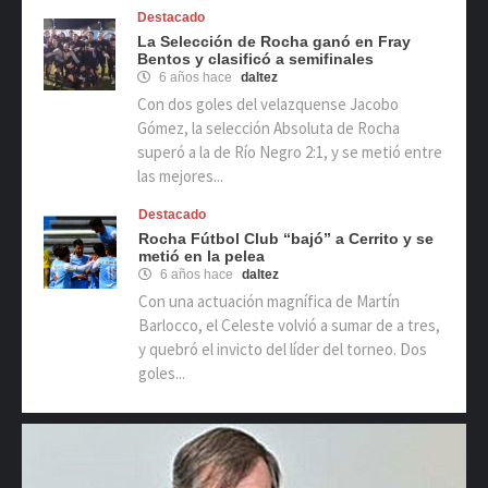
Destacado
La Selección de Rocha ganó en Fray
Bentos y clasificó a semifinales
6 años hace
daltez
Con dos goles del velazquense Jacobo
Gómez, la selección Absoluta de Rocha
superó a la de Río Negro 2:1, y se metió entre
las mejores...
Destacado
Rocha Fútbol Club “bajó” a Cerrito y se
metió en la pelea
6 años hace
daltez
Con una actuación magnífica de Martín
Barlocco, el Celeste volvió a sumar de a tres,
y quebró el invicto del líder del torneo. Dos
goles...