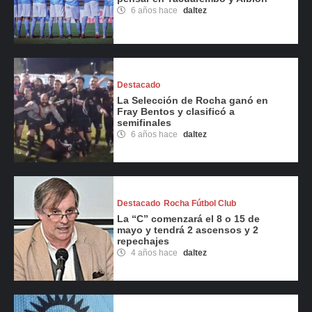
6 años hace
daltez
Destacado
La Selección de Rocha ganó en
Fray Bentos y clasificó a
semifinales
6 años hace
daltez
Destacado
Rocha Fútbol Club
La “C” comenzará el 8 o 15 de
mayo y tendrá 2 ascensos y 2
repechajes
4 años hace
daltez