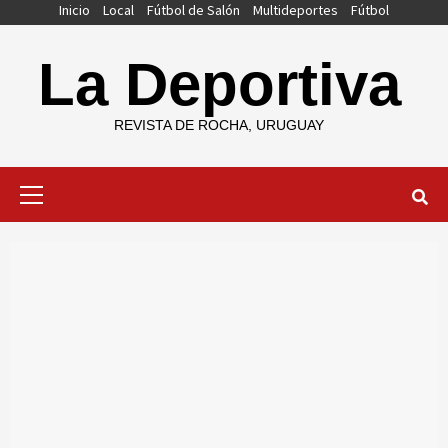
Saltar
Inicio
Local
Fútbol de Salón
Multideportes
Fútbol
al
contenido
La Deportiva
REVISTA DE ROCHA, URUGUAY
Menú
primario