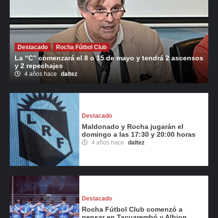
Destacado
Rocha Fútbol Club
La “C” comenzará el 8 o 15 de mayo y tendrá 2 ascensos
y 2 repechajes
4 años hace
daltez
Destacado
Maldonado y Rocha jugarán el
domingo a las 17:30 y 20:00 horas
4 años hace
daltez
Destacado
Rocha Fútbol Club comenzó a
pensar en Tacuarembó y Albion