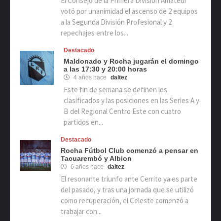
El Consejo de la Primera División Amateur
votó por unanimidad el ascenso de 2 equipos
a la Segunda División Profesional y 2
repechajes entre los...
Destacado
Maldonado y Rocha jugarán el domingo
a las 17:30 y 20:00 horas
4 años hace
daltez
Este fin de semana se definen los
clasificados y las posiciones en las Series A y
B del Regional Centro Este con cuatro
partidos en...
Destacado
Rocha Fútbol Club comenzó a pensar en
Tacuarembó y Albion
6 años hace
daltez
El resonante triunfo ante Cerrito ya es parte
del pasado, y tras una jornada que se utilizó
como recuperación, el Celeste comenzó a
trabajar con...