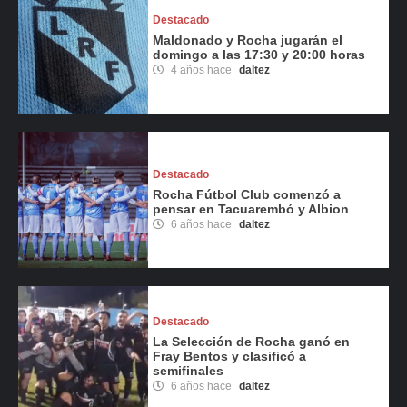
Destacado
Maldonado y Rocha jugarán el
domingo a las 17:30 y 20:00 horas
4 años hace
daltez
Destacado
Rocha Fútbol Club comenzó a
pensar en Tacuarembó y Albion
6 años hace
daltez
Destacado
La Selección de Rocha ganó en
Fray Bentos y clasificó a
semifinales
6 años hace
daltez