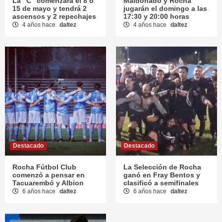
La “C” comenzará el 8 o
Maldonado y Rocha
15 de mayo y tendrá 2
jugarán el domingo a las
ascensos y 2 repechajes
17:30 y 20:00 horas
4 años hace
daltez
4 años hace
daltez
Destacado
Destacado
Rocha Fútbol Club
La Selección de Rocha
comenzó a pensar en
ganó en Fray Bentos y
Tacuarembó y Albion
clasificó a semifinales
6 años hace
daltez
6 años hace
daltez