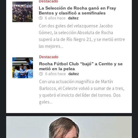
Destacado
La Selección de Rocha ganó en Fray
Bentos y clasificó a semifinales
6 años hace
daltez
Con dos goles del velazquense Jacobo
Gómez, la selección Absoluta de Rocha
superó a la de Río Negro 2:1, y se metió entre
las mejores...
Destacado
Rocha Fútbol Club “bajó” a Cerrito y se
metió en la pelea
6 años hace
daltez
Con una actuación magnífica de Martín
Barlocco, el Celeste volvió a sumar de a tres,
y quebró el invicto del líder del torneo. Dos
goles...