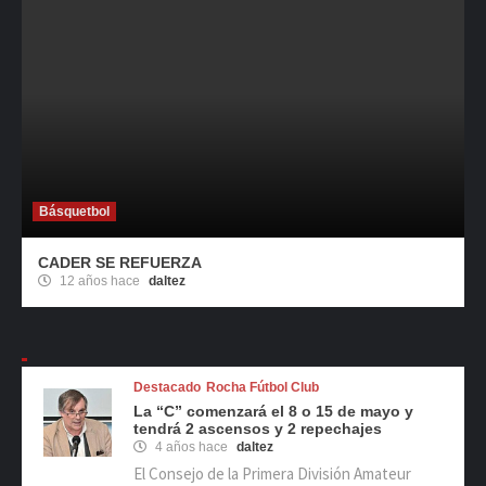
Básquetbol
CADER SE REFUERZA
12 años hace
daltez
Destacado
Rocha Fútbol Club
La “C” comenzará el 8 o 15 de mayo y
tendrá 2 ascensos y 2 repechajes
4 años hace
daltez
El Consejo de la Primera División Amateur