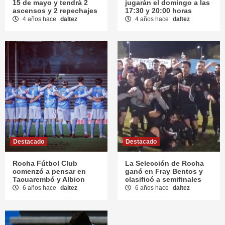
15 de mayo y tendrá 2
jugarán el domingo a las
ascensos y 2 repechajes
17:30 y 20:00 horas
4 años hace
daltez
4 años hace
daltez
Destacado
Destacado
Rocha Fútbol Club
La Selección de Rocha
comenzó a pensar en
ganó en Fray Bentos y
Tacuarembó y Albion
clasificó a semifinales
6 años hace
daltez
6 años hace
daltez