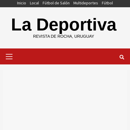
Saltar
Inicio
Local
Fútbol de Salón
Multideportes
Fútbol
al
contenido
La Deportiva
REVISTA DE ROCHA, URUGUAY
Menú
primario