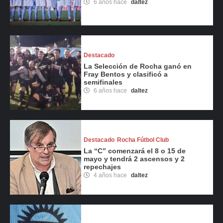
6 años hace
daltez
Destacado
La Selección de Rocha ganó en
Fray Bentos y clasificó a
semifinales
6 años hace
daltez
Destacado
Rocha Fútbol Club
La “C” comenzará el 8 o 15 de
mayo y tendrá 2 ascensos y 2
repechajes
4 años hace
daltez