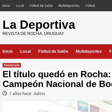
Saltar
Inicio
Local
Fútbol de Salón
Multideportes
Fútbol
al
contenido
La Deportiva
REVISTA DE ROCHA, URUGUAY
Inicio
Local
Fútbol de Salón
Multideportes
F
Destacado
El título quedó en Rocha:
Campeón Nacional de Bo
7 años hace
daltez