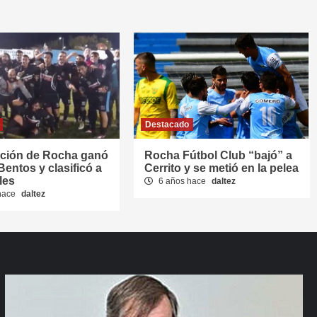
Destacado
cción de Rocha ganó
Rocha Fútbol Club “bajó” a
Bentos y clasificó a
Cerrito y se metió en la pelea
les
6 años hace
daltez
hace
daltez