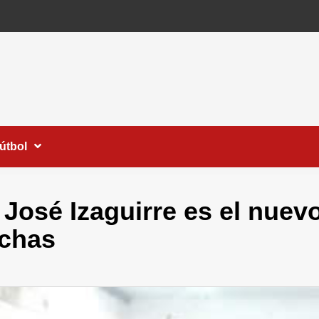
útbol
 José Izaguirre es el nuev
chas