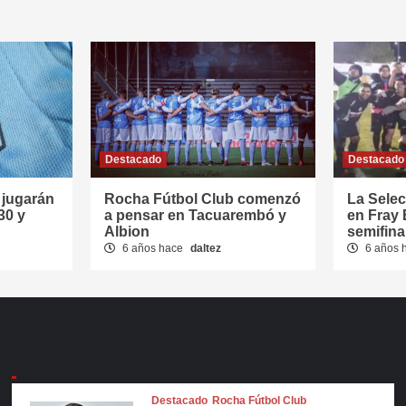
Destacado
Destacado
jugarán
Rocha Fútbol Club comenzó
La Sele
30 y
a pensar en Tacuarembó y
en Fray 
Albion
semifina
6 años hace
daltez
6 años 
Destacado
Rocha Fútbol Club