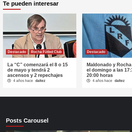
Te pueden interesar
Destacado
Rocha Fútbol Club
Destacado
La “C” comenzará el 8 o 15
Maldonado y Rocha 
de mayo y tendrá 2
el domingo a las 17:
ascensos y 2 repechajes
20:00 horas
4 años hace
daltez
4 años hace
daltez
Posts Carousel