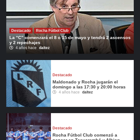
Destacado
Rocha Fútbol Club
La “C” comenzará el 8 o 15 de mayo y tendrá 2 ascensos
y 2 repechajes
4 años hace
daltez
Destacado
Maldonado y Rocha jugarán el
domingo a las 17:30 y 20:00 horas
4 años hace
daltez
Destacado
Rocha Fútbol Club comenzó a
pensar en Tacuarembó y Albion