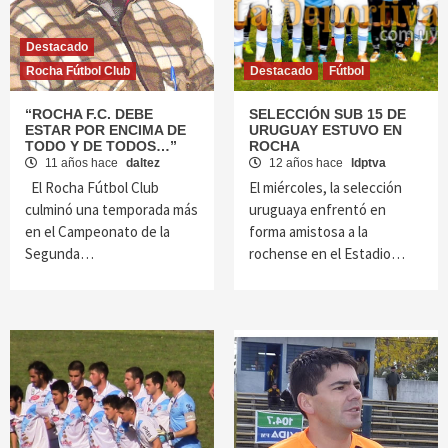
Destacado
Rocha Fútbol Club
Destacado
Fútbol
“ROCHA F.C. DEBE
SELECCIÓN SUB 15 DE
ESTAR POR ENCIMA DE
URUGUAY ESTUVO EN
TODO Y DE TODOS…”
ROCHA
11 años hace
daltez
12 años hace
ldptva
El Rocha Fútbol Club
El miércoles, la selección
culminó una temporada más
uruguaya enfrentó en
en el Campeonato de la
forma amistosa a la
Segunda…
rochense en el Estadio…