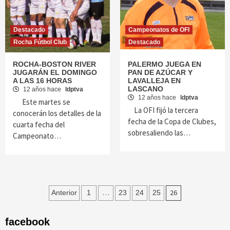
Destacado
Campeonatos de OFI
Rocha Fútbol Club
Destacado
ROCHA-BOSTON RIVER
PALERMO JUEGA EN
JUGARÁN EL DOMINGO
PAN DE AZÚCAR Y
A LAS 16 HORAS
LAVALLEJA EN
LASCANO
12 años hace
ldptva
12 años hace
ldptva
Este martes se
La OFI fijó la tercera
conocerán los detalles de la
fecha de la Copa de Clubes,
cuarta fecha del
sobresaliendo las…
Campeonato…
Navegación
…
26
Anterior
1
23
24
25
de
facebook
entradas