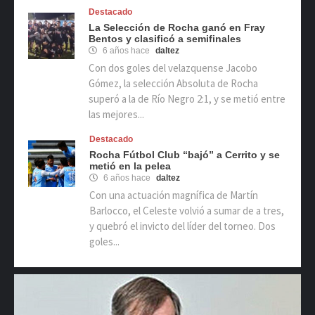
Destacado
La Selección de Rocha ganó en Fray
Bentos y clasificó a semifinales
6 años hace
daltez
Con dos goles del velazquense Jacobo
Gómez, la selección Absoluta de Rocha
superó a la de Río Negro 2:1, y se metió entre
las mejores...
Destacado
Rocha Fútbol Club “bajó” a Cerrito y se
metió en la pelea
6 años hace
daltez
Con una actuación magnífica de Martín
Barlocco, el Celeste volvió a sumar de a tres,
y quebró el invicto del líder del torneo. Dos
goles...