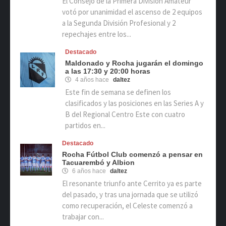
El Consejo de la Primera División Amateur
votó por unanimidad el ascenso de 2 equipos
a la Segunda División Profesional y 2
repechajes entre los...
Destacado
Maldonado y Rocha jugarán el domingo
a las 17:30 y 20:00 horas
4 años hace
daltez
Este fin de semana se definen los
clasificados y las posiciones en las Series A y
B del Regional Centro Este con cuatro
partidos en...
Destacado
Rocha Fútbol Club comenzó a pensar en
Tacuarembó y Albion
6 años hace
daltez
El resonante triunfo ante Cerrito ya es parte
del pasado, y tras una jornada que se utilizó
como recuperación, el Celeste comenzó a
trabajar con...