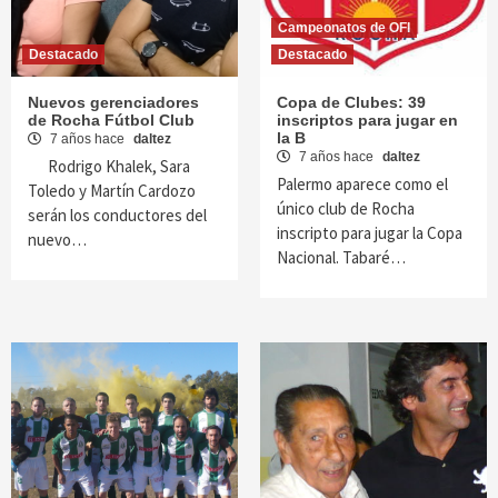
Campeonatos de OFI
Destacado
Destacado
Nuevos gerenciadores
Copa de Clubes: 39
de Rocha Fútbol Club
inscriptos para jugar en
la B
7 años hace
daltez
7 años hace
daltez
Rodrigo Khalek, Sara
Palermo aparece como el
Toledo y Martín Cardozo
único club de Rocha
serán los conductores del
inscripto para jugar la Copa
nuevo…
Nacional. Tabaré…