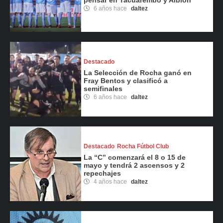
6 años hace
daltez
Destacado
La Selección de Rocha ganó en
Fray Bentos y clasificó a
semifinales
6 años hace
daltez
Destacado
Rocha Fútbol Club
La “C” comenzará el 8 o 15 de
mayo y tendrá 2 ascensos y 2
repechajes
4 años hace
daltez