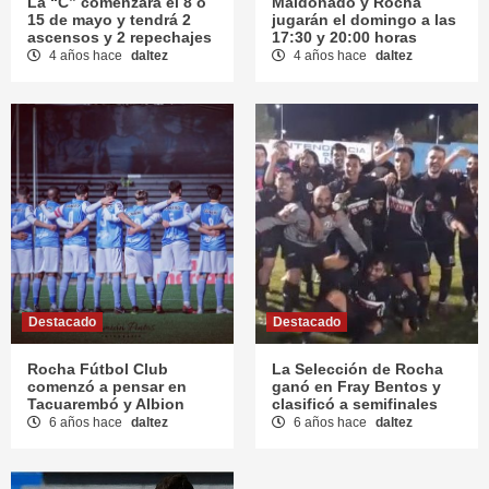
La “C” comenzará el 8 o
Maldonado y Rocha
15 de mayo y tendrá 2
jugarán el domingo a las
ascensos y 2 repechajes
17:30 y 20:00 horas
4 años hace
daltez
4 años hace
daltez
Destacado
Destacado
Rocha Fútbol Club
La Selección de Rocha
comenzó a pensar en
ganó en Fray Bentos y
Tacuarembó y Albion
clasificó a semifinales
6 años hace
daltez
6 años hace
daltez